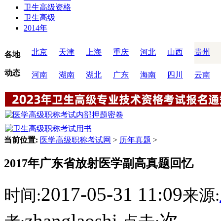
卫生高级资格
卫生高级
2014年
北京
天津
上海
重庆
河北
山西
贵州
各地
动态
河南
湖南
湖北
广东
海南
四川
云南
当前位置:
医学高级职称考试网
>
历年真题
>
2017年广东省放射医学副高真题回忆
2017-05-31 11:09
时间:
来源:
zhanglaoshi
次