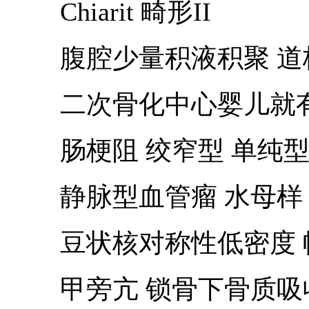
Chiarit 畸形II
腹腔少量积液积聚 道
二次骨化中心婴儿就有 
肠梗阻 绞窄型 单纯
静脉型血管瘤 水母样
豆状核对称性低密度 
甲旁亢 锁骨下骨质吸