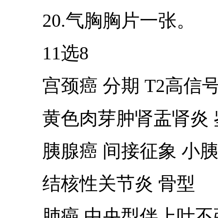
20.气胸胸片一张。
11选8
宫颈癌 分期 T2高信
黄色肉芽肿肾盂肾炎 鉴
胰腺癌 间接征象 小胰
结核性关节炎 骨型
肺癌 中央型伴上叶不