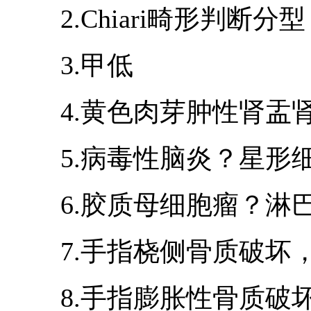
2.Chiari畸形判断分型：
3.甲低
4.黄色肉芽肿性肾盂肾
5.病毒性脑炎？星形细
6.胶质母细胞瘤？淋
7.手指桡侧骨质破坏，
8.手指膨胀性骨质破坏