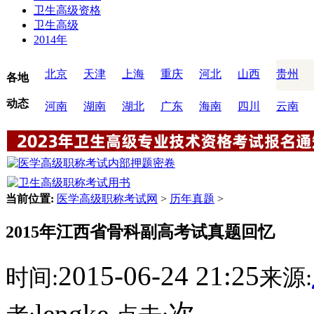
卫生高级资格
卫生高级
2014年
北京
天津
上海
重庆
河北
山西
贵州
各地
动态
河南
湖南
湖北
广东
海南
四川
云南
当前位置:
医学高级职称考试网
>
历年真题
>
2015年江西省骨科副高考试真题回忆
2015-06-24 21:25
时间:
来源:
lengke
次