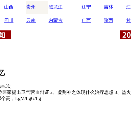
山西
贵州
黑龙江
辽宁
吉林
江
四川
云南
内蒙古
广西
陕西
甘
忆
次
点击:
位医家提出卫气营血辩证 2、虚则补之体现什么治疗思想 3、益火之
高，LgM/LgG/Lg