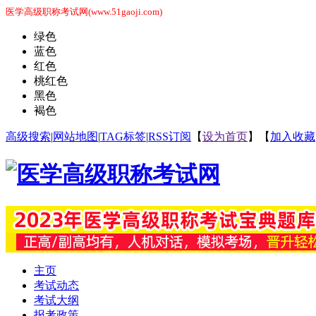
医学高级职称考试网(www.51gaoji.com)
绿色
蓝色
红色
桃红色
黑色
褐色
高级搜索
|
网站地图
|
TAG标签
|
RSS订阅
【
设为首页
】【
加入收藏
主页
考试动态
考试大纲
报考政策