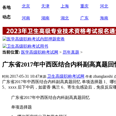
北京
天津
上海
重庆
河北
各地
动态
河南
湖南
湖北
广东
海南
当前位置:
医学高级职称考试网
>
历年真题
>
广东省2017年中西医结合内科副高真题回
2017-05-31 10:47
卫生高级职称考试网
zhanglaoshi
时间:
来源:
作者:
广东省2017年中西医结合内科副高真题回忆 单项选择题 1、哪
5、xxxx 后下中药，如藿香 佩兰 6、寄生虫感染后，免疫反应哪个
广东省2017年中西医结合内科副高真题回忆
单项选择题