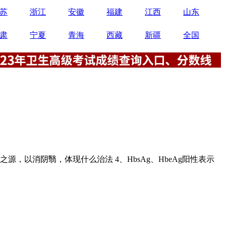
苏
浙江
安徽
福建
江西
山东
肃
宁夏
青海
西藏
新疆
全国
源，以消阴翳，体现什么治法 4、HbsAg、HbeAg阳性表示