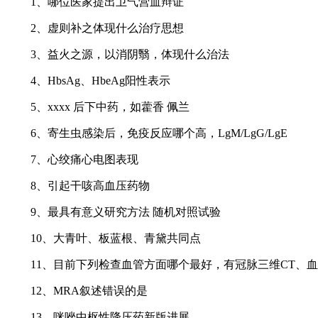
1、哪位医家提出卫气营血辩证
2、虚则补之体现什么治疗思想
3、益火之源，以消阴翳，体现什么治法
4、HbsAg、HbeAg阳性表示
5、xxxx 后下中药，如藿香 佩兰
6、寄生虫感染后，免疫反应哪个高，LgM/LgG/LgE
7、心绞痛心电图表现
8、引起干咳高血压药物
9、最具有意义研究方法 随机对照试验
10、大青叶、板蓝根、青黛共同点
11、目前下列检查血管方面哪个最好，有冠脉三维CT、血
12、MRA叙述错误的是
13、咪唑中枢性降压药新版进展