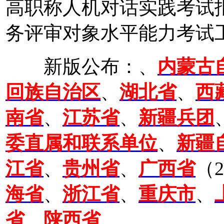
高职称人机对话实践考试
务评审对象水平能力考试
新版公布：、
内蒙古
回族自治区
、
湖北省
、
西
南省
、
江苏省
、
新疆兵团
委直属和联系单位
、
新疆
江省
、
贵州省
、
广西省
（2
海省
、
浙江省
、
重庆市
、
省
、
陕西省