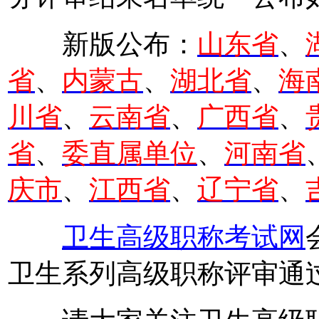
新版公布：
山东省
、
省
、
内蒙古
、
湖北省
、
海
川省
、
云南省
、
广西省
、
省
、
委直属单位
、
河南省
庆市
、
江西省
、
辽宁省
、
卫生高级职称考试网
卫生系列高级职称评审通