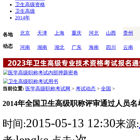
卫生高级资格
卫生高级
2014年
北京
天津
上海
重庆
河北
山西
贵州
各地
动态
河南
湖南
湖北
广东
海南
四川
云南
当前位置:
医学高级职称考试网
>
考试动态
>
全国
>
2014年全国卫生高级职称评审通过人员
2015-05-13 12:30
时间:
来源:
lengke
次