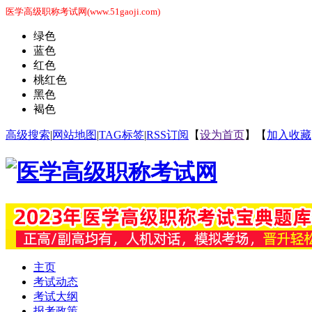
医学高级职称考试网(www.51gaoji.com)
绿色
蓝色
红色
桃红色
黑色
褐色
高级搜索
|
网站地图
|
TAG标签
|
RSS订阅
【
设为首页
】【
加入收藏
主页
考试动态
考试大纲
报考政策