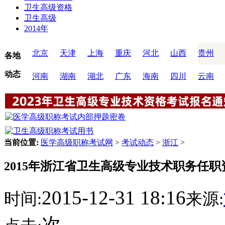
卫生高级资格
卫生高级
2014年
北京
天津
上海
重庆
河北
山西
贵州
各地
动态
河南
湖南
湖北
广东
海南
四川
云南
当前位置:
医学高级职称考试网
>
考试动态
>
浙江
>
2015年浙江省卫生高级专业技术职务任
2015-12-31 18:16
时间:
来源:
次