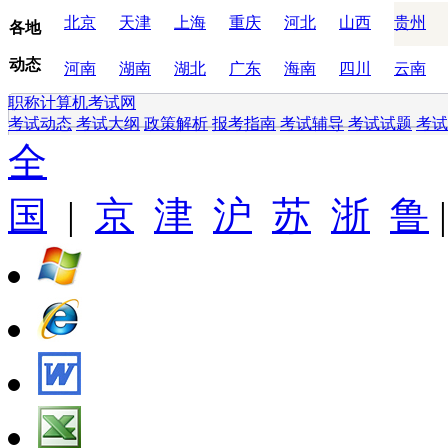
北京
天津
上海
重庆
河北
山西
贵州
各地
动态
河南
湖南
湖北
广东
海南
四川
云南
职称计算机考试网
考试动态
考试大纲
政策解析
报考指南
考试辅导
考试试题
考试
全
国
|
京
津
沪
苏
浙
鲁