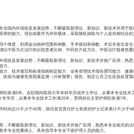
专业国内外现状及发展趋势，不断吸取新理论、新知识、新技术并用于医
医师的能力。强化病案作为评价载体，采取随机抽取与个人提供相结合的方
四个维度，利用诊治病种范围和例数、手术级别和例数、术后并发症发生
绕以中医为主治疗的出院患者比例、中药饮片处方比、中医治疗疑难危重
外现状及发展趋势，不断吸取新理论、新知识、新技术并推广应用，熟悉
能力。
能力、技术规范和标准指南制定能力、业务管理技术报告撰写能力、健康
、疾病与健康危害因素监测（分析预警）报告、制定公共卫生应急处置预
师职务满5年。在职期间取得大学本科学历或学士学位，从事本专业技术工
大专学历，从事本专业技术工作满25年，受聘担任主管护师职务满7年。
作时间总计不少于40周，病历首页责任护士和质控护士记录累计不少于4
势，不断吸取新理论、新知识、新技术并推广应用，熟悉本专业相关的法
救本专业危重病人。具有指导本专业下级护理人员的能力。