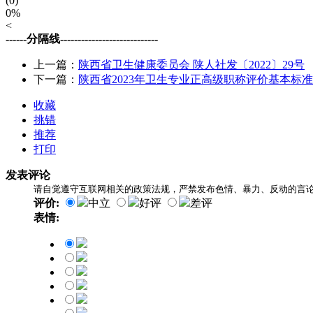
(0)
0%
<
------分隔线----------------------------
上一篇：
陕西省卫生健康委员会 陕人社发〔2022〕29号
下一篇：
陕西省2023年卫生专业正高级职称评价基本标准
收藏
挑错
推荐
打印
发表评论
请自觉遵守互联网相关的政策法规，严禁发布色情、暴力、反动的言
评价:
中立
好评
差评
表情: