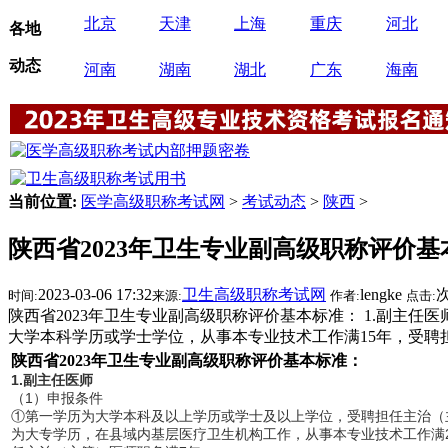
北京
天津
上海
重庆
河北
各地
动态
河南
湖南
湖北
广东
海南
当前位置:
医学高级职称考试网
>
考试动态
>
陕西
>
陕西省2023年卫生专业副高级职称评价基
2023-03-06 17:32
卫生高级职称考试网
lengke
时间:
来源:
作者:
点击:
陕西省2023年卫生专业副高级职称评价基本标准： 1.副主
大学本科学历或学士学位，从事本专业技术工作满15年，受聘
陕西省2023年卫生专业副高级职称评价基本标准：
1.副主任医师
（1）申报条件
①第一学历为大学本科及以上学历或学士及以上学位，受聘担任主治（
为大专学历，在县域内基层医疗卫生机构工作，从事本专业技术工作满