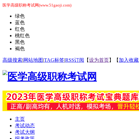
医学高级职称考试网(www.51gaoji.com)
绿色
蓝色
红色
桃红色
黑色
褐色
高级搜索
|
网站地图
|
TAG标签
|
RSS订阅
【
设为首页
】【
加入收藏
主页
考试动态
考试大纲
报考政策