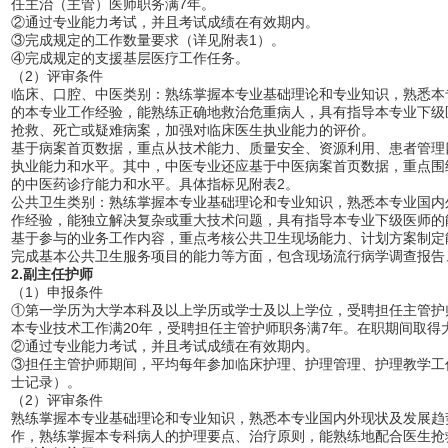
任主治（主管）医师职务满7年。
②通过专业能力考试，并且考试成绩在有效期内。
③完成规定的工作数量要求（详见附表1）。
④完成规定的支援基层医疗工作任务。
（2）评审条件
临床、口腔、中医类别：熟练掌握本专业基础理论和专业知识，熟悉本
的本专业工作经验，能熟练正确地救治危重病人，具有指导本专业下级
抢救、死亡或疑难病案，加强对临床医生执业能力的评价。
基于病案首页数据，重点从技术能力、质量安全、资源利用、患者管理
执业能力和水平。其中，中医专业还应基于中医病案首页数据，重点围
的中医药诊疗能力和水平。具体指标见附表2。
公共卫生类别：熟练掌握本专业基础理论和专业知识，熟悉本专业国内
作经验，能独立解决复杂或重大技术问题，具有指导本专业下级医师的
基于参与的业务工作内容，重点考核公共卫生现场能力、计划方案制定
完成基本公共卫生服务项目的能力等方面，包含现场流行病学调查报告
2.副主任护师
（1）申报条件
①第一学历为大学本科及以上学历或学士及以上学位，受聘担任主管护
本专业技术工作满20年，受聘担任主管护师职务满7年。在职期间取得
②通过专业能力考试，并且考试成绩在有效期内。
③担任主管护师期间，平均每年参加临床护理、护理管理、护理教学工
士记录）。
（2）评审条件
熟练掌握本专业基础理论和专业知识，熟悉本专业国内外现状及发展趋
作，熟练掌握本专科病人的护理要点、治疗原则，能熟练地配合医生抢