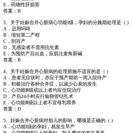
E．药物性肝损害
答案：B
3、关于妊娠合并心脏病心功能I级，孕妇的分娩期处理是（ )
A．忌用吗啡
B．缩短第二产程
C．剖宫产
D．无感染者不需用抗生素
E．为预防产后出血，应肌注麦角新碱
答案：B
4、关于妊娠合并心脏病的处理措施不适宜的是（ )
A．患者无症状时，亦应于预产期前一周入院待产
B．积极治疗各种合并症，以减少心衰的发生
C．心功能Ⅲ级或以上者均应住院治疗
D．产后24小时应行输卵管结扎术
E．心功能Ⅲ级以上者不宜母乳喂养
答案：D
5、妊娠合并心脏病对胎儿的影响，哪项是正确的（ )
A．心功能Ⅰ级的孕妇，易发生早产
B．心功能Ⅲ级以上的孕妇，胎儿窘迫的发生率高