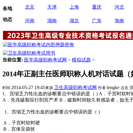
北京
天津
上海
重庆
河北
各地
动态
河南
湖南
湖北
广东
海南
当前位置:
医学高级职称考试网
>
模拟试题
>
2014年正副主任医师职称人机对话试题（
2014-05-27 19:45
卫生高级职称考试网
lengke
时间:
来源:
作者:
点击:
1、宫缩乏力性出血的诊断要点中错误的是（ ) A．子宫时软时硬
A．先兆破裂应行剖宫产术 B．破裂时间较久有感染者，如无
1、宫缩乏力性出血的诊断要点中错误的是（ )
A．子宫时软时硬
B．宫体呈袋状