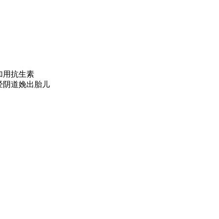
加用抗生素
经阴道娩出胎儿