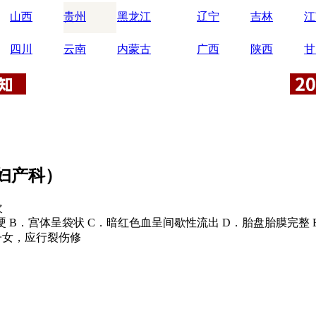
山西
贵州
黑龙江
辽宁
吉林
江
四川
云南
内蒙古
广西
陕西
甘
妇产科）
次
 B．宫体呈袋状 C．暗红色血呈间歇性流出 D．胎盘胎膜完整 
子女，应行裂伤修