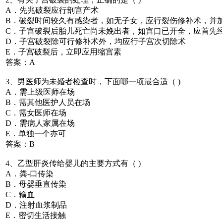
A．先兆破裂应行剖宫产术
B．破裂时间较久有感染者，如无子女，应行裂伤修补术，并
C．子宫破裂后胎儿死亡尚未娩出者，如宫口已开全，应首先
D．子宫破裂除可行修补术外，均应行子宫次切除术
E．子宫破裂后，立即应用缩宫素
答案：A
3、男医师为未婚者检查时，下面哪一项最合适（ )
A．需上级医师在场
B．需其他医护人员在场
C．需女医师在场
D．需病人家属在场
E．单独一个亦可
答案：B
4、乙型肝炎传给婴儿的主要方式有（ )
A．粪-口传染
B．母婴垂直传染
C．输血
D．注射血浆制品
E．密切生活接触