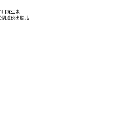
加用抗生素
经阴道娩出胎儿