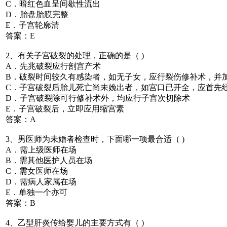
C．暗红色血呈间歇性流出
D．胎盘胎膜完整
E．子宫轮廓清
答案：E
2、有关子宫破裂的处理，正确的是（ )
A．先兆破裂应行剖宫产术
B．破裂时间较久有感染者，如无子女，应行裂伤修补术，并
C．子宫破裂后胎儿死亡尚未娩出者，如宫口已开全，应首先
D．子宫破裂除可行修补术外，均应行子宫次切除术
E．子宫破裂后，立即应用缩宫素
答案：A
3、男医师为未婚者检查时，下面哪一项最合适（ )
A．需上级医师在场
B．需其他医护人员在场
C．需女医师在场
D．需病人家属在场
E．单独一个亦可
答案：B
4、乙型肝炎传给婴儿的主要方式有（ )