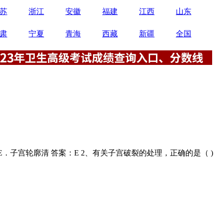
苏
浙江
安徽
福建
江西
山东
肃
宁夏
青海
西藏
新疆
全国
E．子宫轮廓清 答案：E 2、有关子宫破裂的处理，正确的是（ )