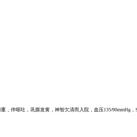
伴呕吐，巩膜发黄，神智欠清而入院，血压135/90mmHg，SGPT2