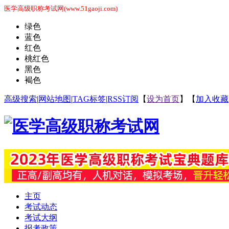
医学高级职称考试网(www.51gaoji.com)
绿色
蓝色
红色
桃红色
黑色
褐色
高级搜索
|
网站地图
|
TAG标签
|
RSS订阅
【
设为首页
】【
加入收藏
主页
考试动态
考试大纲
报考政策