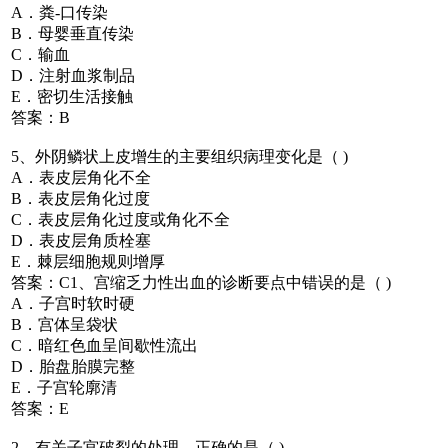
A．粪-口传染
B．母婴垂直传染
C．输血
D．注射血浆制品
E．密切生活接触
答案：B
5、外阴鳞状上皮增生的主要组织病理变化是（ )
A．表皮层角化不全
B．表皮层角化过度
C．表皮层角化过度或角化不全
D．表皮层角质栓塞
E．棘层细胞规则增厚
答案：C1、宫缩乏力性出血的诊断要点中错误的是（ )
A．子宫时软时硬
B．宫体呈袋状
C．暗红色血呈间歇性流出
D．胎盘胎膜完整
E．子宫轮廓清
答案：E
2、有关子宫破裂的处理，正确的是（ )