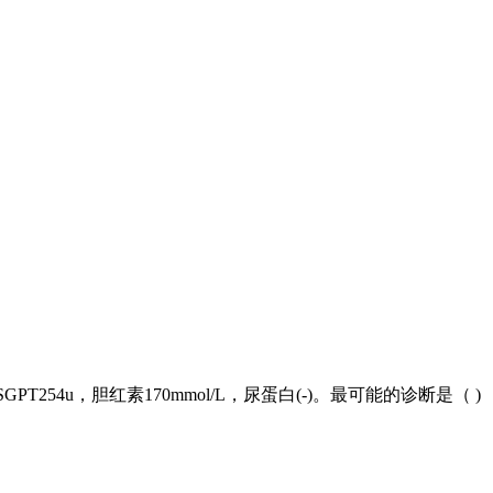
54u，胆红素170mmol/L，尿蛋白(-)。最可能的诊断是（ )