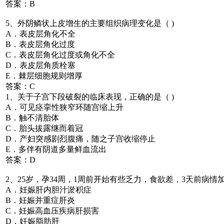
答案：B
5、外阴鳞状上皮增生的主要组织病理变化是（ )
A．表皮层角化不全
B．表皮层角化过度
C．表皮层角化过度或角化不全
D．表皮层角质栓塞
E．棘层细胞规则增厚
答案：C
1、关于子宫下段破裂的临床表现，正确的是（ )
A．可见痉挛性狭窄环随宫缩上升
B．触不清胎体
C．胎头拔露继而着冠
D．产妇突感剧烈腹痛，随之子宫收缩停止
E．多伴有阴道多量鲜血流出
答案：D
2、25岁，孕34周，1周前开始有些乏力，食欲差，3天前病情加重，
A．妊娠肝内胆汁淤积症
B．妊娠并重症肝炎
C．妊娠高血压疾病肝损害
D．妊娠脂肪肝