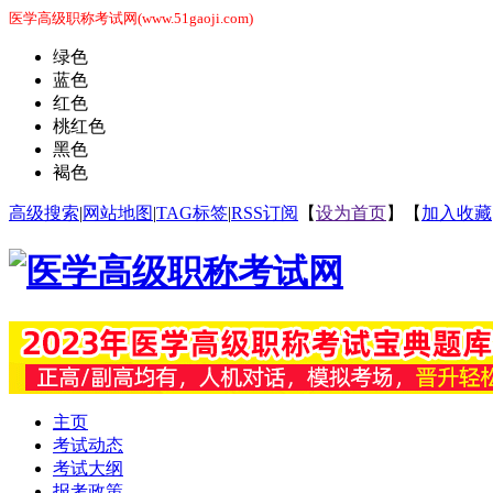
医学高级职称考试网(www.51gaoji.com)
绿色
蓝色
红色
桃红色
黑色
褐色
高级搜索
|
网站地图
|
TAG标签
|
RSS订阅
【
设为首页
】【
加入收藏
主页
考试动态
考试大纲
报考政策