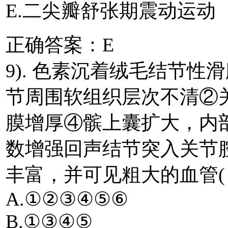
E.二尖瓣舒张期震动运动
正确答案：E
9). 色素沉着绒毛结节
节周围软组织层次不清②
膜增厚④髌上囊扩大，内
数增强回声结节突入关节
丰富，并可见粗大的血管( 
A.①②③④⑤⑥
B.①③④⑤