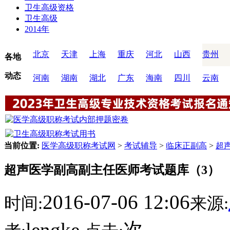
卫生高级资格
卫生高级
2014年
北京
天津
上海
重庆
河北
山西
贵州
各地
动态
河南
湖南
湖北
广东
海南
四川
云南
当前位置:
医学高级职称考试网
>
考试辅导
>
临床正副高
>
超
超声医学副高副主任医师考试题库（3）
2016-07-06 12:06
时间:
来源:
lengke
次