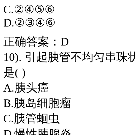
C.②④⑤⑥
D.②③④⑥
正确答案：D
10). 引起胰管不均匀
是( )
A.胰头癌
B.胰岛细胞瘤
C.胰管蛔虫
D.慢性胰腺炎