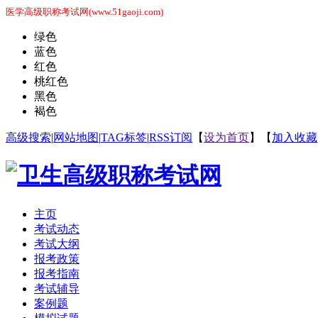
医学高级职称考试网(www.51gaoji.com)
绿色
蓝色
红色
桃红色
黑色
褐色
高级搜索
|
网站地图
|
TAG标签
|
RSS订阅
【
设为首页
】【
加入收藏
主页
考试动态
考试大纲
报考政策
报考指南
考试辅导
案例题