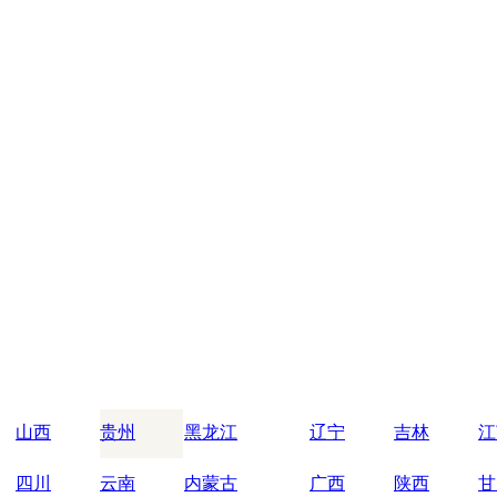
山西
贵州
黑龙江
辽宁
吉林
江
四川
云南
内蒙古
广西
陕西
甘