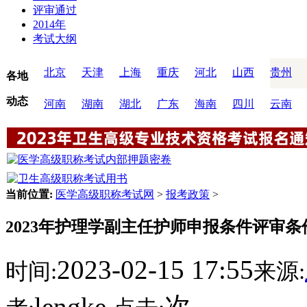
评审通过
2014年
考试大纲
北京
天津
上海
重庆
河北
山西
贵州
各地
动态
河南
湖南
湖北
广东
海南
四川
云南
当前位置:
医学高级职称考试网
>
报考政策
>
2023年护理学副主任护师申报条件评审条
2023-02-15 17:55
时间:
来源:
lengke
次