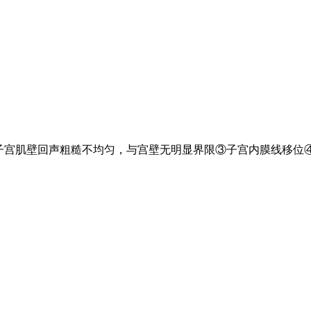
饱满②子宫肌壁回声粗糙不均匀，与宫壁无明显界限③子宫内膜线移