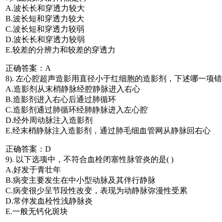
A.波长长和穿透力较大
B.波长短和穿透力较大
C.波长短和穿透力较弱
D.波长长和穿透力较弱
E.较差的分辨力和较差的穿透力
正确答案：A
8). 左心腔超声造影用直径小于红细胞的造影剂，下述哪一项错误
A.造影剂从末梢静脉经腔静脉进入右心
B.造影剂进入右心后通过肺循环
C.造影剂通过肺循环经肺静脉进入左心腔
D.经外周动脉注入造影剂
E.经末梢静脉注入造影剂，通过肺毛细血管网从静脉回右心
正确答案：D
9). 以下选项中，不符合血栓闭塞性脉管炎的是( )
A.好发于青壮年
B.病变主要发生在中小型动脉及其伴行静脉
C.病变很少呈节段性改变，表现为动静脉弥漫性受累
D.常伴发血栓性浅静脉炎
E.一般无钙化斑块