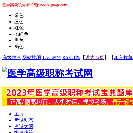
医学高级职称考试网(www.51gaoji.com)
绿色
蓝色
红色
桃红色
黑色
褐色
高级搜索
|
网站地图
|
TAG标签
|
RSS订阅
【
设为首页
】【
加入收藏
主页
考试动态
考试大纲
报考政策