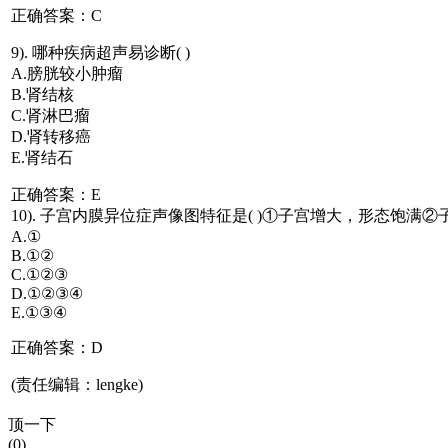
正确答案：C
9). 哪种疾病超声易诊断( )
A.膀胱较小肿瘤
B.肾结核
C.肾淋巴瘤
D.肾转移癌
E.肾结石
正确答案：E
10). 子宫内膜异位症声像图特征是( )①子宫增大，形态
A.①
B.①②
C.①②③
D.①②③④
E.①③④
正确答案：D
(责任编辑：lengke)
顶一下
(0)