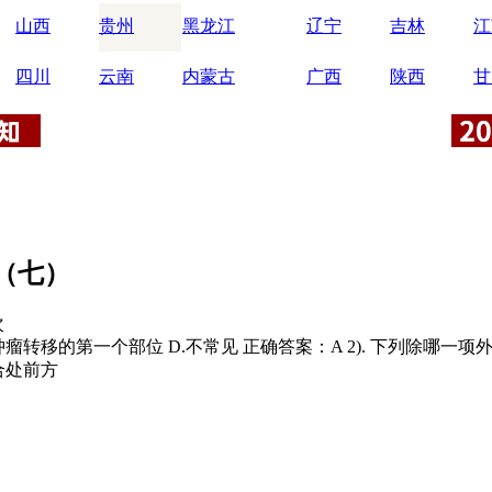
山西
贵州
黑龙江
辽宁
吉林
江
四川
云南
内蒙古
广西
陕西
甘
（七）
次
常是肿瘤转移的第一个部位 D.不常见 正确答案：A 2). 下列除哪一项
合处前方