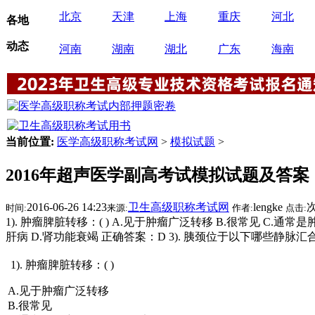
北京
天津
上海
重庆
河北
各地
动态
河南
湖南
湖北
广东
海南
当前位置:
医学高级职称考试网
>
模拟试题
>
2016年超声医学副高考试模拟试题及答案
2016-06-26 14:23
卫生高级职称考试网
lengke
时间:
来源:
作者:
点击:
1). 肿瘤脾脏转移：( ) A.见于肿瘤广泛转移 B.很常见 C.通
肝病 D.肾功能衰竭 正确答案：D 3). 胰颈位于以下哪些静脉汇
1). 肿瘤脾脏转移：( )
A.见于肿瘤广泛转移
B.很常见