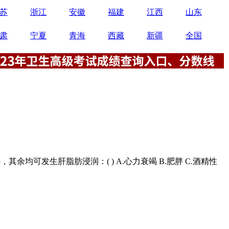
苏
浙江
安徽
福建
江西
山东
肃
宁夏
青海
西藏
新疆
全国
外，其余均可发生肝脂肪浸润：( ) A.心力衰竭 B.肥胖 C.酒精性