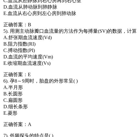
C.血流从腔静脉到右心房再到右心室
D.血流从肺动脉到肺静脉
E.血流从右心房到左心房到肺动脉
正确答案：B
5). 用测主动脉瓣口血流量的方法作为每搏量(SV)的数据，计
A.舒张期血流速度(Vd)
B.阻力指数(RI)
C.搏动指数(PI)
D.血流的平均速度(Vm)
E.收缩期血流速度(Vs)
正确答案：E
6). 孕8～9周时，胎盘的外形常呈( )
A.半月形
B.长圆形
C.扁圆形
D.细长条形
E.菱形
正确答案：A
7). 低频探头的特点是( )