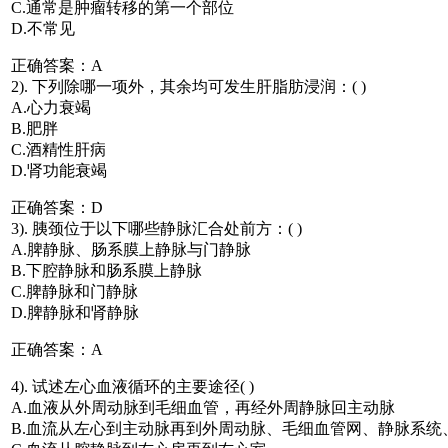
C.通常是肿瘤转移的第一个部位
D.不常见
正确答案：A
2). 下列除哪一项外，其余均可发生肝脂肪浸润：( )
A.心力衰竭
B.肥胖
C.酒精性肝病
D.肾功能衰竭
正确答案：D
3). 胰颈位于以下哪些静脉汇合处前方：( )
A.脾静脉、肠系膜上静脉与门静脉
B.下腔静脉和肠系膜上静脉
C.脾静脉和门静脉
D.脾静脉和肾静脉
正确答案：A
4). 试述左心血液循环的主要途径( )
A.血液从外周动脉到毛细血管，再经外周静脉回主动脉
B.血流从左心到主动脉再到外周动脉、毛细血管网、静脉系统