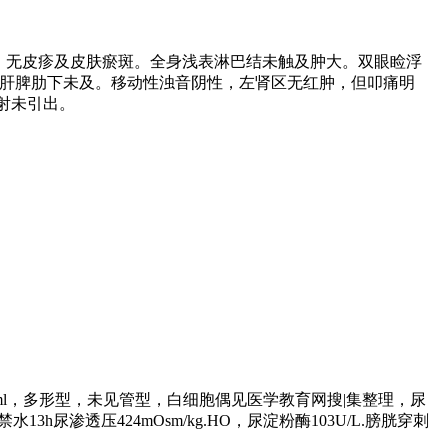
膜无黄染，无皮疹及皮肤瘀斑。全身浅表淋巴结未触及肿大。双眼睑浮
，肝脾肋下未及。移动性浊音阴性，左肾区无红肿，但叩痛明
射未引出。
/ml，多形型，未见管型，白细胞偶见医学教育网搜|集整理，尿
水13h尿渗透压424mOsm/kg.HO，尿淀粉酶103U/L.膀胱穿刺