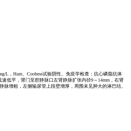
20mg/L，Ham、Coobms试验阴性。免疫学检查：抗心磷脂抗体
，肾静脉流速低平，肾门至腔静脉口左肾静脉扩张内径9～14mm，右肾
肾静脉增粗，左侧输尿管上段壁增厚，周围未见肿大的淋巴结。