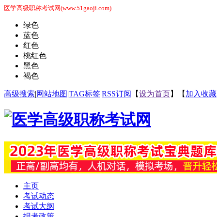
医学高级职称考试网(www.51gaoji.com)
绿色
蓝色
红色
桃红色
黑色
褐色
高级搜索
|
网站地图
|
TAG标签
|
RSS订阅
【
设为首页
】【
加入收藏
主页
考试动态
考试大纲
报考政策