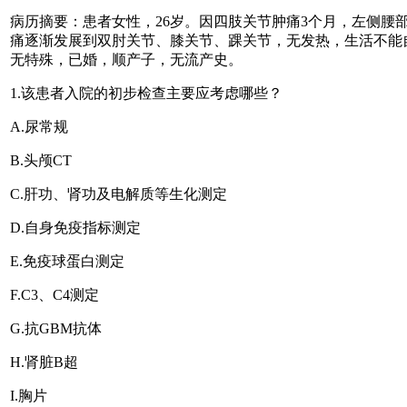
病历摘要：患者女性，26岁。因四肢关节肿痛3个月，左侧腰部疼
痛逐渐发展到双肘关节、膝关节、踝关节，无发热，生活不能
无特殊，已婚，顺产子，无流产史。
1.该患者入院的初步检查主要应考虑哪些？
A.尿常规
B.头颅CT
C.肝功、肾功及电解质等生化测定
D.自身免疫指标测定
E.免疫球蛋白测定
F.C3、C4测定
G.抗GBM抗体
H.肾脏B超
I.胸片