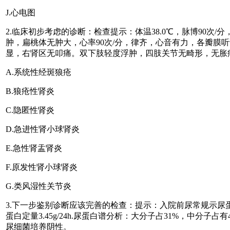
J.心电图
2.临床初步考虑的诊断：检查提示：体温38.0℃，脉博90次/
肿，扁桃体无肿大，心率90次/分，律齐，心音有力，各瓣
显，右肾区无叩痛。双下肢轻度浮肿，四肢关节无畸形，无胀
A.系统性经斑狼疮
B.狼疮性肾炎
C.隐匿性肾炎
D.急进性肾小球肾炎
E.急性肾盂肾炎
F.原发性肾小球肾炎
G.类风湿性关节炎
3.下一步鉴别诊断应该完善的检查：提示：入院前尿常规示尿蛋白
蛋白定量3.45g/24h.尿蛋白谱分析：大分子占31%，中分子占有41
尿细菌培养阴性。