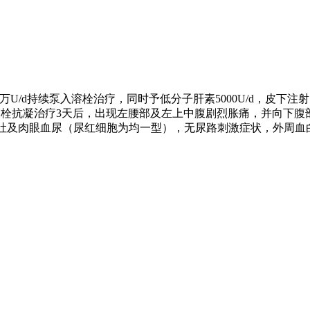
万U/d持续泵入溶栓治疗，同时予低分子肝素5000U/d，皮下
二次溶栓抗凝治疗3天后，出现左腰部及左上中腹剧烈胀痛，并向
呕吐及肉眼血尿（尿红细胞为均一型），无尿路刺激症状，外周血