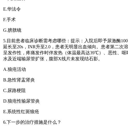
E.华法令
F.手术
G.膀胱镜
5.目前患者临床诊断需考虑哪些：提示：入院后即予尿激酶100
延长至20s，INR升至2.0，患者无明显出血倾向。患者第
呈发作性，疼痛发作时伴发热（体温最高达39℃）、恶性、
水及近端输尿管扩张，腹部X线片未发现结石影。
A.狼疮活动
B.急性肾盂肾炎
C.尿路梗阻
D.狼疮性输尿管炎
E.系统性红斑狼疮
6.下一步的治疗措施是什么？