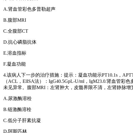
A.肾血管彩色多普勒超声
B.腹部MRI
C.全腹部CT
D.抗心磷脂抗体
E.溶血指标
F.凝血功能
4.该病人下一步的治疗措施：提示：凝血功能示PT10.1s，APTT2
（ACL，ElISA法）：IgG40.5GpL-U/ml，IgM2
未见异常。腹部MRI：左肾肿大，皮髓界限不清，左肾静脉
A.尿激酶溶栓
B.链激酶溶栓
C.低分子肝素抗凝
D.阿斯匹林