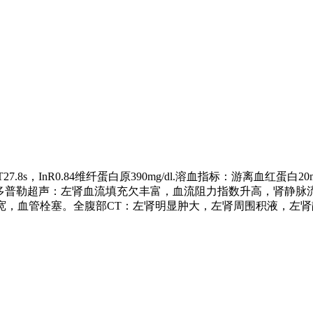
7.8s，InR0.84维纤蛋白原390mg/dl.溶血指标：游离血红蛋白
3.0.肾血管彩色多普勒超声：左肾血流填充欠丰富，血流阻力指数升高
增宽，血管栓塞。全腹部CT：左肾明显肿大，左肾周围积液，左