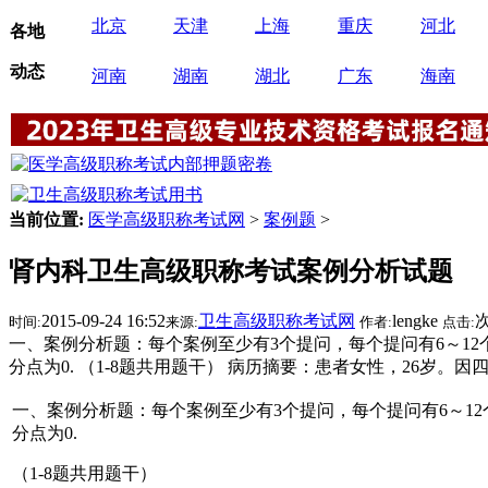
北京
天津
上海
重庆
河北
各地
动态
河南
湖南
湖北
广东
海南
当前位置:
医学高级职称考试网
>
案例题
>
肾内科卫生高级职称考试案例分析试题
2015-09-24 16:52
卫生高级职称考试网
lengke
时间:
来源:
作者:
点击:
一、案例分析题：每个案例至少有3个提问，每个提问有6～1
分点为0. （1-8题共用题干） 病历摘要：患者女性，26岁。因
一、案例分析题：每个案例至少有3个提问，每个提问有6～1
分点为0.
（1-8题共用题干）