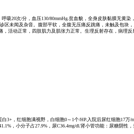
分，呼吸20次/分，血压130/80mmHg.贫血貌，全身皮肤黏
膜听诊区未闻及杂音。腹部平软，全腹无压痛反跳痛，未触及包块
痛，活动正常，四肢肌力及肌张力正常。生理反射存在，病理反
3+，红细胞满视野，白细胞0～1个/HP.入院后尿红细胞17万
.1%，小分子占27.9%，尿C36.4mg/dl.肾小管功能：尿糖阴性，禁