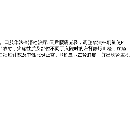
注射。口服华法令溶栓治疗3天后腰痛减轻，调整华法林剂量使PT
下腹部放射，疼痛性质及部位不同于入院时的左肾静脉血栓，疼痛
白细胞计数及中性比例正常。B超显示左肾肿胀，并出现肾盂积