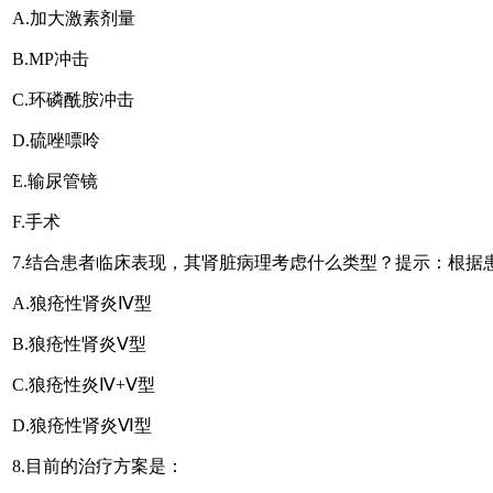
A.加大激素剂量
B.MP冲击
C.环磷酰胺冲击
D.硫唑嘌呤
E.输尿管镜
F.手术
7.结合患者临床表现，其肾脏病理考虑什么类型？提示：根
A.狼疮性肾炎Ⅳ型
B.狼疮性肾炎Ⅴ型
C.狼疮性炎Ⅳ+Ⅴ型
D.狼疮性肾炎Ⅵ型
8.目前的治疗方案是：