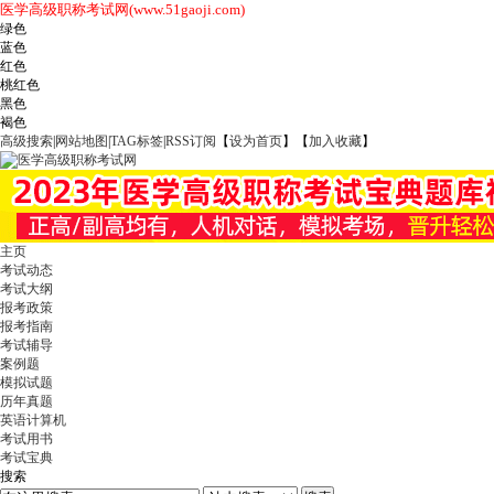
医学高级职称考试网(www.51gaoji.com)
绿色
蓝色
红色
桃红色
黑色
褐色
高级搜索
|
网站地图
|
TAG标签
|
RSS订阅
【
设为首页
】【
加入收藏
】
主页
考试动态
考试大纲
报考政策
报考指南
考试辅导
案例题
模拟试题
历年真题
英语计算机
考试用书
考试宝典
搜索