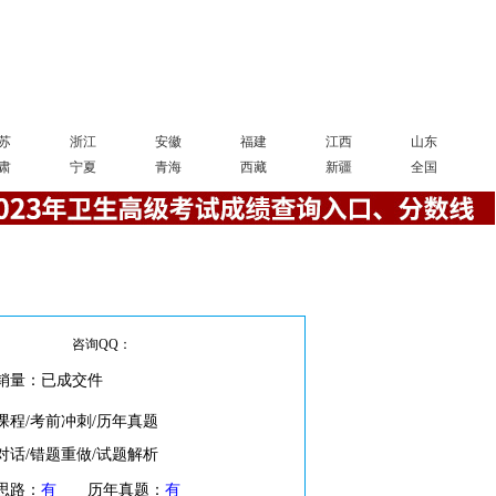
苏
浙江
安徽
福建
江西
山东
肃
宁夏
青海
西藏
新疆
全国
咨询QQ：
销量：已成交
件
课程/考前冲刺/历年真题
对话/错题重做/试题解析
思路：
有
历年真题：
有