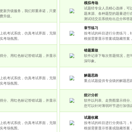
模拟考场
试题经专业人员精心选择，可
更新升级服务，我们郑重承诺，只要
题来源、各种题型的题量进行
费升级。
测试结交后系统给出总分和答
章节练习
上机考试系统，仿真考试界面，无限
按考试的科目进行分类练习，
实考场氛围。
根据需要显示答案或隐藏答案
错题重做
得分、用红色标记答错试题，并显示
软件记录下每次答题情况，您
深印象。
解题思路
上机考试系统，仿真考试界面，无限
重点试题提供专业级的解题思
实考场氛围。
统计分析
得分、用红色标记答错试题，并显示
软件以列表、走势图显示得分
您可以针对薄弱环节进行加强
试题收藏
上机考试系统，仿真考试界面，无限
按考试的科目进行分类练习，
实考场氛围。
根据需要显示答案或隐藏答案