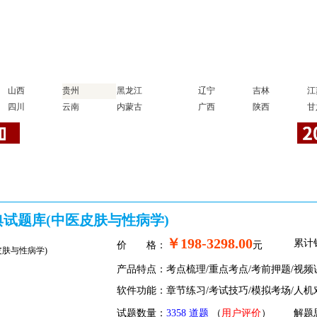
山西
贵州
黑龙江
辽宁
吉林
江
四川
云南
内蒙古
广西
陕西
甘
典试题库(中医皮肤与性病学)
￥198-3298.00
累计
价 格：
元
产品特点：考点梳理/重点考点/考前押题/视频
软件功能：章节练习/考试技巧/模拟考场/人机
试题数量：
3358 道题
（
用户评价
）
解题